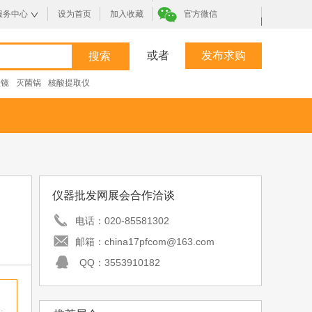
服务中心
设为首页
加入收藏
官方微信
|
或者
发布求购
微镜
灭菌锅
核酸提取仪
仪器批发网展会合作洽谈
电话：
020-85581302
邮箱：
china17pfcom@163.com
QQ：
3553910182