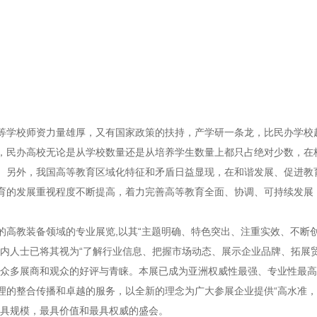
等学校师资力量雄厚，又有国家政策的扶持，产学研一条龙，比民办学校
，民办高校无论是从学校数量还是从培养学生数量上都只占绝对少数，在
。另外，我国高等教育区域化特征和矛盾日益显现，在和谐发展、促进教
育的发展重视程度不断提高，着力完善高等教育全面、协调、可持续发展
的高教装备领域的专业展览
,以其“主题明确、特色突出、注重实效、不断
业内人士已将其视为“了解行业信息、把握市场动态、展示企业品牌、拓展
了众多展商和观众的好评与青睐。本展已成为亚洲权威性最强、专业性最
理的整合传播和卓越的服务，以全新的理念为广大参展企业提供
“高水准
具规模，最
具
价值和最具权威的盛会。