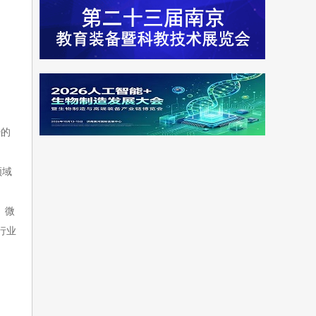
势的
领域
、微
行业