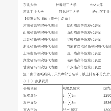
东北大学
长春理工大学
吉林大学
河北工业大学
河北理工大学
哈尔滨工业
【特邀采购团体（部份）名单】
河南省高等院校代表团
陕西省高等院校代表团
山东省高等院校代表团
山西省高等院校代表团
江苏省高等院校代表团
安徽省高等院校代表团
浙江省高等院校代表团
内蒙古自治区高等院校代表
上海市高等院校代表团
四川省高等院校代表团
湖北省高等院校代表团
湖南省高等院校代表团
甘肃省高等院校代表团
广东省高等院校代表团
注：由于篇幅所限，只列举部份名单，以上排名不分先后
·》》》
参展费用
参展项目
规格及要求
国内
标准展位
3m ╳ 3m
128
双开展位
3m ╳ 3m
1
53
室内空地
36m²起订
1
30