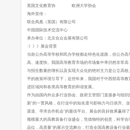
英国文化教育协
欧洲大学协会
海外宣传
：
联合凤凰（英国）有限公司
中国国际技术交流中心
承办单位
：
北京合众会展有限公司
·》》》
展会背景
当前公办高等学校和民办学校都走特色化道路，但公办高
高、速度快。我国高等教育市场的市场集中率仍然非常高
与招生数量的增长以及实现大众化的绝对主力是公立高校
平的政策环境引导下，近些年来，我国对于中西部高等教
进区域间和各类高等教育的和谐发展。
作为由国内外众多行业协会、政府主管部门直接参与组织
新”的一贯风格，在行业中的知名度与影响力与日俱升。
渠道、寻求合作机会”的最佳平台。展会的良好效果赢得
规模最大的高教装备行业盛会，
凭借独特的创意，科学合
品位，高质量”的展示交流舞台，打造
全国高教设备
行业最