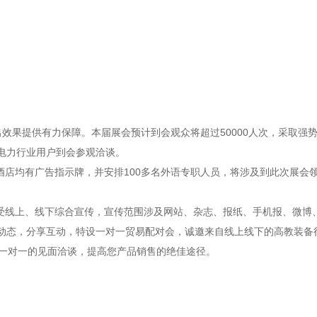
出效果提供有力保障。本届展会预计到会观众将超过50000人次，采取强
电力行业用户到会参观洽谈。
酒店均有广告指示牌，并安排
1
00多名外语专职人员，将涉及到此次展会
享受线上、线下综合宣传，宣传范围涉及网站、杂志、报纸、手机报、微博
动态，分享互动，特设一对一贸易配对会，诚邀来自线上线下的
高教装备
排一对一的见面洽谈，提高您产品销售的绝佳途径。