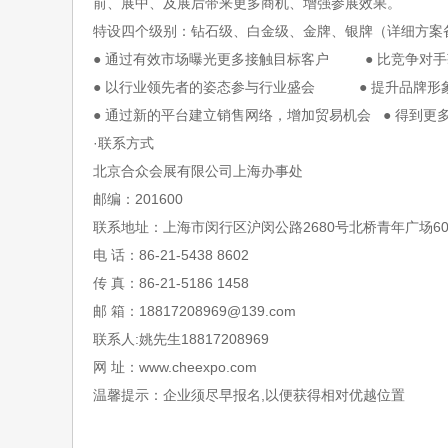
前、展中、及展后带来更多商机、增强参展效果。
特设四个级别：钻石级、白金级、金牌、银牌（详细方案
● 通过有效市场曝光更多接触目标客户 ● 比竞争对
● 以行业领先者的姿态参与行业盛会 ● 提升品牌形
● 通过新的平台建立销售网络，增加贸易机会 ● 得到更
·
联系方式
北京合众会展有限公司上海办事处
邮编：
201600
联系地址：上海市闵行区沪闵公路
2680号北桥青年广场6
电
话：
86-21-5438 8602
传
真：
86-21-5186 1458
邮
箱：
18817208969@139.com
联系人
:姚先生18817208969
网
址：
www.cheexpo.com
温馨提示：企业须尽早报名
,以便获得相对优越位置