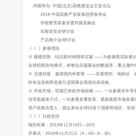
同期举办
:
中国
(北京)高教展览会主旨论坛
201
8
中国高教产业发展趋势发布会
学校教育装备供需对接采购会
实验室安全研讨会
产品推介会
\研讨会
·》》》
参展理由
※ 规模优势，结识新经销商和买家 ——为参展商实际展
全球招商宣传模式，将整合历届展会的数据库，重点邀约
※ 无缝对接，邀请国内外客商 ——在展馆内、地铁站、
的专业采购商直接引进我展会现场洽谈采购。
※ 开拓市场，巩固已有的市场份额 —— 一次参展全年
信等新媒体方式，一次参展多重惊喜。紧跟最新市场发展
用户采购负责人，观众来自全球
50多个国家和地区，安
·》》》
日程安排
报到布展：
20
1
8
年
11
月
19
日
—
20
日
开幕式：
20
1
8
年
11
月
21
日（
9
：
00—9
：
30
）