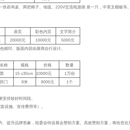
一张咨询桌、两把椅子、地毯、
220V交流电源插 座一只，中英文楣板等
扉页
彩色内页
文字简介
元
20000元
10000元
5000元
纸、四色精印、版面内容由展商自行设计。
名称
规格
价格
数量
票
15
x30cm
10000元
1万份
拱门
8米
8000元
1个
便安排较好时间段。
类配套设施、宣传费用等）。
力、提升品牌形象，组委会特设展会赞助方案。高效赞助方案，将给您在