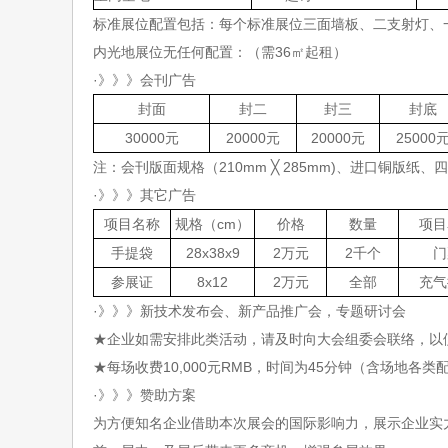
标准展位配置包括：每个标准展位三面墙板、二支射灯、
内光地展位无任何配置：（需36㎡起租）
·》》》
会刊广告
封面
封二
封三
封底
30000元
20000元
20000元
25000
注：会刊版面规格（
210mm ╳ 285mm)、进口铜版
·》》》
其它广告
项目名称
规格（cm
）
价格
数量
项目
手提袋
28x38x9
2万元
2千个
门
参展证
8x12
2万元
全部
充气
·》》》
新技术发布会、新产品推广会，专题研讨会
★企业如需安排此类活动，请及时向大会组委会联络，以
★每场收费10,000元RMB，时间为45分钟（含场地各
·》》》
赞助方案
为方便知名企业借助本次展会的国际影响力，展示企业实