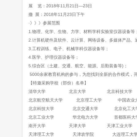
展
览：
20
1
8
年
11
月
21
日
—
23
日
撤
展：
20
1
8
年
11
月
23
日下午
·》》》
参展范围
1.物理、化学、生物、力学、材料学科实验室仪器设备等
2.计算机硬件及软件、云计算、网络设备、多媒体产品、
3.工程训练、电子、机械学科仪器设备等；
4.医学、护理仪器设备等；
5.综合区（土建、交通、航空、能源、后勤装备等
)
；
5000余家教育机构的参与，为您找到全新的合作模式，
【特邀采购学校（部份）名单】
清华大学
北京大学
北京科技大学
北京航空航天大学
北京理工大学
中国农业
北京科技大学
北京交通大学
北京化工大
北京工业大学
华北电力大学
首都医科大
南开大学
天津大学
天津工业大学
天津理工大学
天津农学院
大连理工大