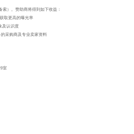
备索）。赞助商将得到如下收益：
手获取更高的曝光率
象及认识度
多的采购商及专业卖家资料
09室