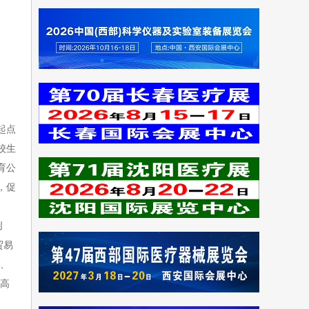
起点
校生
育公
，促
创
贸易
高、
，高