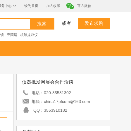
服务中心
设为首页
加入收藏
官方微信
|
或者
发布求购
微镜
灭菌锅
核酸提取仪
仪器批发网展会合作洽谈
电话：
020-85581302
邮箱：
china17pfcom@163.com
QQ：
3553910182