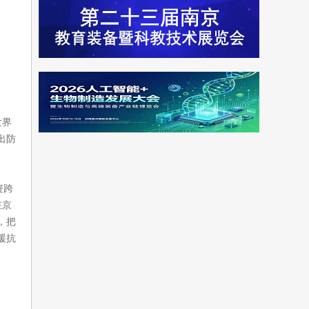
世界
出防
资跨
驻京
，把
援抗