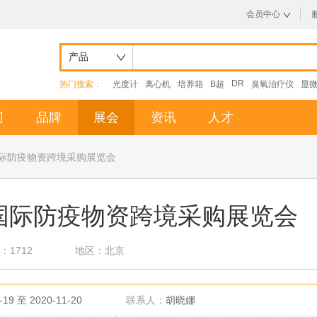
会员中心
产品
DR
热门搜索：
光度计
离心机
培养箱
B超
臭氧治疗仪
显
司
品牌
展会
资讯
人才
）国际防疫物资跨境采购展览会
）国际防疫物资跨境采购展览会
：1712
地区：北京
-19 至 2020-11-20
联系人：
胡晓娜