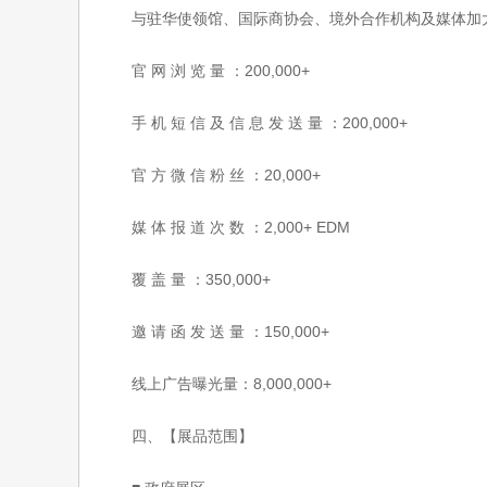
与驻华使领馆、国际商协会、境外合作机构及媒体加大
官 网 浏 览 量 ：200,000+
手 机 短 信 及 信 息 发 送 量 ：200,000+
官 方 微 信 粉 丝 ：20,000+
媒 体 报 道 次 数 ：2,000+ EDM
覆 盖 量 ：350,000+
邀 请 函 发 送 量 ：150,000+
线上广告曝光量：8,000,000+
四、【展品范围】