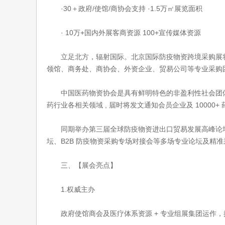
·30＋政府/使馆/商协会支持 ·1.5万㎡展览面积
· 10万+国内外展客商资源
100+宣传媒体资源
立足北方，辐射国际。北京国际防疫物资跨境采购展将
领馆、商务处、商协会、外资企业、贸易公司等专业采购
中国医药物资协会是具有鲜明特色的非盈利性社会团体一级
药行业各相关领域 , 届时将发文通知会员企业及 10000
同期举办第三届全球防疫物资进出口贸易发展高峰论坛
坛、B2B 防疫物资采购专场对接会等多场专业论坛及精
三、【展会亮点】
1.权威主办
政府使馆商会及医疗体系资源 + 专业组展集团运作，