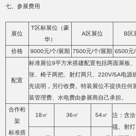
七、参展费用
T区标展位（豪
展位
A区展位
B区
华）
价格
9000元/个/展期
7500元/个/展期
6500元
标准展位9平方米搭建配置包括两面展板
张、椅子两把、射灯两只、220V/5A电
配置
先说明，另行收费。特装展位不提供任何
装管理费、水电费由参展商自己承担。
合作桁
18㎡
36㎡
54㎡
注：含洽
架
毯、射灯
标准搭