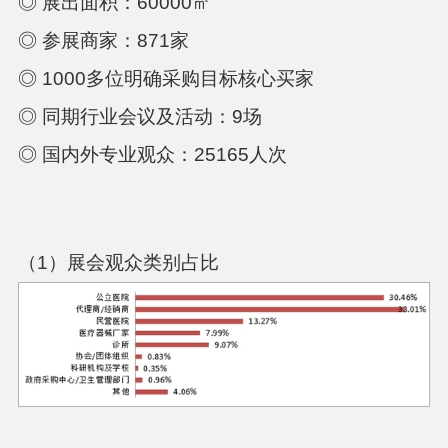
◎ 展出面积：
60000
㎡
◎ 参展商家：
871
家
◎
1000
多位
明确采购目标核心买家
◎ 同期行业会议及活动：
9
场
◎ 国内外专业观众：
25165
人次
（
1
）展会观众类别占比