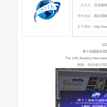
主办方：
北京铭
举办地址：
南京国
官方网站：
http://w
2
第十
四
届南京国
The 1
4
th Nanjing Internatio
时间：
2021年1