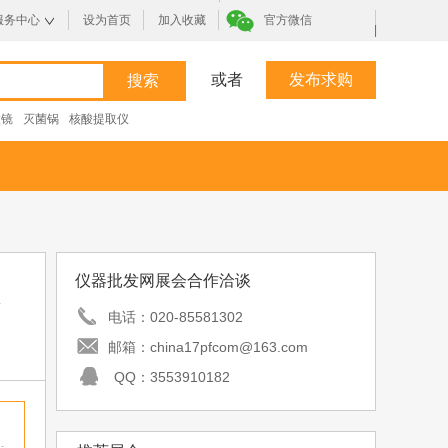
服务中心
设为首页
加入收藏
官方微信
|
或者
发布求购
微镜
灭菌锅
核酸提取仪
仪器批发网展会合作洽谈
会
电话：
020-85581302
邮箱：
china17pfcom@163.com
QQ：
3553910182