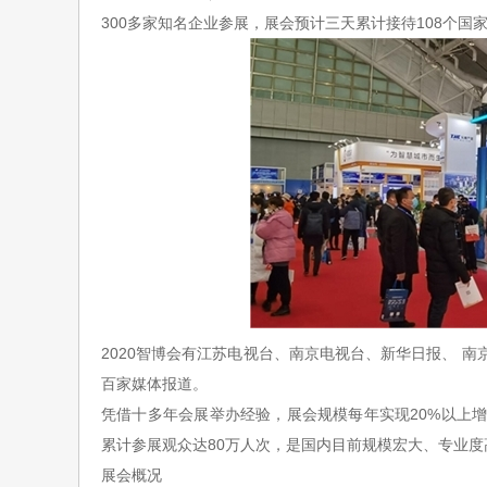
300
多家知名企业参展，展会预计三天累计接待
108
个国
20
20
智博会有江苏电视台、南京电视台
、新华日报、
南
百家媒体报道。
凭借十多年会展举办经验，展会规模每年实现
20%
以上
累计参展观众达
80
万人次，是国内目前规模宏大、专业度
展会概况