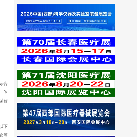
际合
一体
谋智
以下
仓等