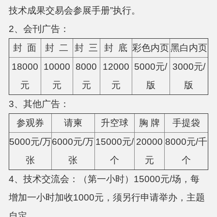
技术成果交易会参展手册”执行。
2、会刊广告：
封 面
封 二
封 三
封 底
彩色内页
黑白内页
18000
10000
8000
12000
5000元/
3000元/
元
元
元
元
版
版
3、其他广告：
参观券
请柬
升空球
胸 牌
手提袋
5000元/万
6000元/万
15000元/
20000
8000元/千
张
张
个
元
个
4、技术交流会：
（第一小时）15000元/场，每
增加一小时加收1000元，须另行申请举办，主题
自定。