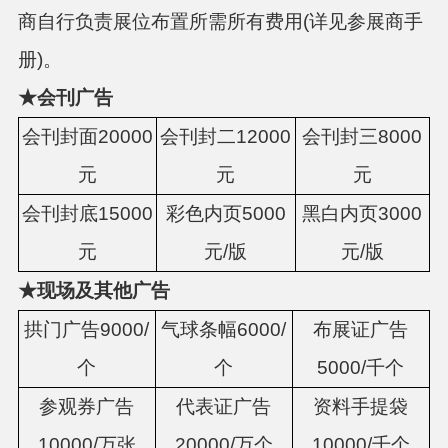
商自行负责展位布置所需所有费用(详见参展商手
册)。
★
会刊广告
会刊封面
20000
会刊封二
12000
会刊封三
8000
元
元
元
会刊封底
15000
彩色内页
5000
黑白内页
3000
元
元/版
元/版
★
现场及其他广告
拱门广告
9000/
气球条幅
6000/
布展证广告
个
个
5000/千个
参观券广告
代表证广告
资料手提袋
10000/万张
20000/万个
10000/千个