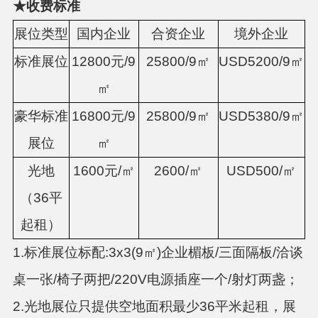
★
收费标准
展位类型
国内企业
合资企业
境外企业
标准展位
12800元/9
25800/9
㎡
USD5200/9
㎡
㎡
豪华标准
16800元/9
25800/9
㎡
USD5380/9
㎡
展位
㎡
光地
1600元/
㎡
2600/
㎡
USD500/
㎡
（
36平
起租）
1.标准展位标配:3x3(9㎡)企业楣板/三面隔板/洽谈
桌一张/椅子两把/220V电源插座一个/射灯两盏；
2.光地展位只提供空地面积最少36平米起租，展