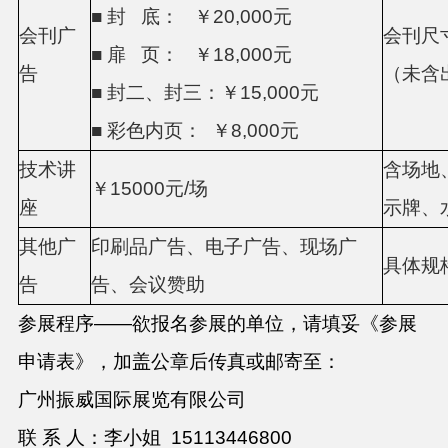
■ 封
底：
￥
20,000
元
会刊广
会刊尺
■ 扉
页：
￥
18,000
元
告
（未含
■ 封二、封三：￥
15,000
元
■ 彩色内页：
￥
8,000
元
技术讲
含场地
￥
15000
元
/
场
座
示牌、
其他广
印刷品广告、电子广告、现场广
具体规
告
告、会议赞助
参展程序
——
欲报名参展的单位，请填妥《参展
申请表》，加盖公章后传真
或邮寄
至：
广州振威国际展览有限公司
联
系
人：
李小姐
15113446800