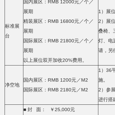
国内展区：
RMB
120
00
元／个／
展期
1
）展
精装
展区：
RMB
16800
元／个／
2
）展
标准展
展期
叠椅、
台
国际
展区：
RMB
218
00
元／个／
灯、电
展期
请，另
以上
展位
双开加收
20%
费用
。
1
）
36
国内展区：
RMB
12
00
元／
M
2
施。
净空地
国际
展区：
RMB
218
0
元／
M
2
2
）参
进行搭
■ 封
面：
￥
25,000
元