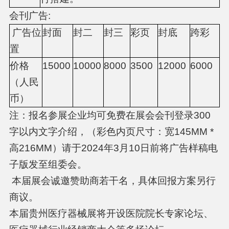
会刊广告:
广告位
封面
封二
封三
彩页
封底
跨彩
置
价格
15000
10000
8000
3500
12000
6000
（人民
币）
注：报名参展企业均可免费在展会会刊登录300
字以内文字介绍，（彩色内页尺寸：宽145MM *
高216MM）请于2024年3月10日前将广告样稿电
子版发至组委会。
本届展会诚邀赞助商若干名，具体回报方案另行
商议。
本届贵州医疗器械展将开设医院院长专家论坛、