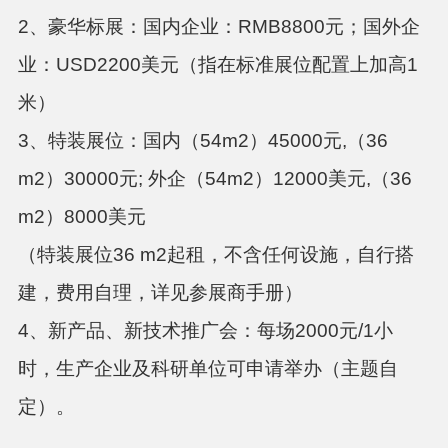
2、豪华标展：
国内企业：
RMB8800元；国外企
业：USD2200美元（指在标准展位配置上加高1
米）
3、特装展位：
国内（
54m
2
）
45000元,（36
m
2
）
30000元; 外企（54m
2
）
12000美元,（36
m
2
）
8000美元
（特装展位
36 m
2
起租，不含任何设施，自行搭
建，费用自理，详见参展商手册）
4、新产品、新技术推广会：
每场
2000元/1小
时，生产企业及科研单位可申请举办（主题自
定）。