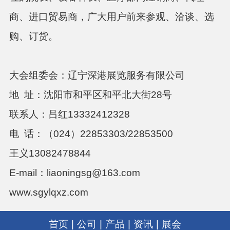
商、进口贸易商，广大用户前来参观、洽谈、选
购、订货。
大会组委会：辽宁深港展览服务有限公司
地
址：沈阳市和平区和平北大街
28号
联系人：
吕红
13332412328
电
话：（
024）22853303
/22853500
王义
13082478844
E-mail：
liaoningsg@163.com
www.sgylqxz.com
首页
|
公司
|
产品
|
资讯
|
展会