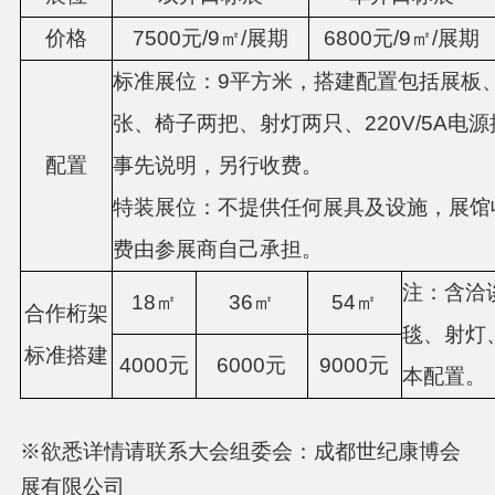
价格
7500元/9㎡/展期
6800元/9㎡/展期
标准展位：
9平方米，搭建配置包括展板
张、椅子两把、射灯两只、220V/5A电
配置
事先说明，另行收费。
特装展位：不提供任何展具及设施，展馆
费由参展商自己承担。
注：含洽
18㎡
36㎡
54㎡
合作桁架
毯、射灯
标准搭建
4000元
6000元
9000元
本配置。
※欲悉详情请联系大会组委会：成都世纪康博会
展有限公司