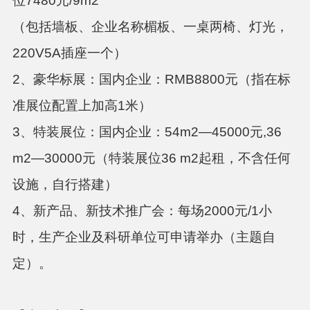
位
7480元/9m
2
（包括墙板、企业名称楣板、一桌两椅、灯光，
220V5A插座一个）
2、豪华标展：
国内企业：
RMB8800元（指在标
准展位配置上加高1米）
3、特装展位：
国内企业：
54m
2
—45000元,36
m
2
—30000元（特装展位36 m
2
起租，不含任何
设施，自行搭建）
4、新产品、新技术推广会：
每场
2000元/1小
时，生产企业及科研单位可申请举办（主题自
定）。