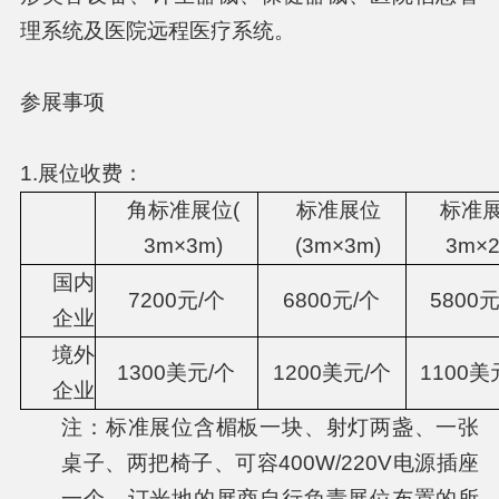
理系统及医院远程医疗系统。
参展事项
1.展位收费：
角标准展位(
标准展位
标准展
3m×3m)
(3m×3m)
3m×2
国内
7200元/个
6800元/个
5800
企业
境外
1300美元/个
1200美元/个
1100美
企业
注：标准展位含楣板一块、射灯两盏、一张
桌子、两把椅子、可容400W/220V电源插座
一个，订光地的展商自行负责展位布置的所