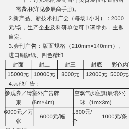
需费用(详见参展商手册)。
2.新产品、新技术推广会（每场1小时）：2000
元/场，生产企业及科研单位可申请举办，主题
自定。
3.会刊广告：版面规格（210mm×140mm）、
进口铜版纸、四色精印
封面
封二
封三
封底
彩色内
15000元
10000元
8000元
12000元
5000元
4.其他广告：
参观券／请
室外广告牌
空飘气
水座旗(展馆外)
柬
(5m×4m)
球
(1m×3m)
6000元／万
1800元/
6000元/幅
1000元/条
张
个