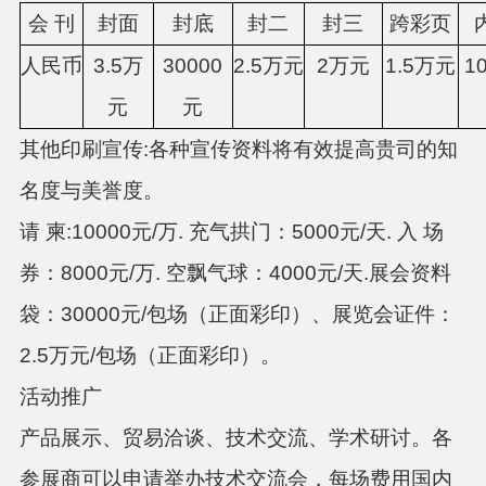
会 刊
封面
封底
封二
封三
跨彩页
人民币
3.5万
30000
2.5万元
2万元
1.5万元
1
元
元
其他印刷宣传
:各种宣传资料将有效提高贵司的知
名度与美誉度。
请
柬
:10000元/万. 充气拱门：5000元/天. 入 场
券：8000元/万. 空飘气球：4000元/天.展会资料
袋：30000元/包场（正面彩印）、展览会证件：
2.5万元/包场（正面彩印）。
活动推广
产品展示、贸易洽谈、技术交流、学术研讨。各
参展商可以申请举办技术交流会，每场费用国内