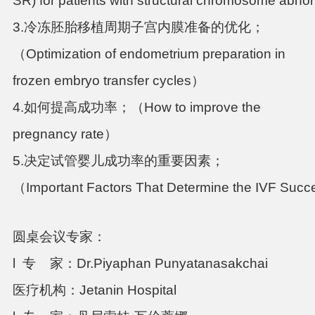
SR) for patients with structural chromosome abnor
3.冷冻胚胎移植周期子宫内膜准备的优化；
（
Optimization of endometrium preparation in
frozen embryo transfer cycles
）
4.如何提高成功率；（
How to improve the
pregnancy rate
）
5.决定试管婴儿成功率的重要因素；
（Important Factors That Determine the IVF Suc
圆桌会议专家：
l 专
家：
Dr.Piyaphan Punyatanasakchai
医疗机构：
Jetanin Hospital