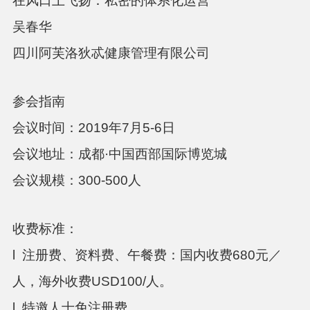
在风口上飞扬：私密的体系化运营
吴春华
四川阿芙洛狄忒健康管理有限公司
参会指南
会议时间：
2019
年
7
月
5-6
日
会议地址：成都·中国西部国际博览城
会议规模：
300-500
人
收费标准：
l 注册费、资料费、午餐费：国内收费
680
元／
人，海外收费
USD100/
人。
l 特邀人士免注册费