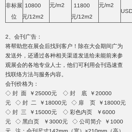
元
/m
2
元
/m
2
非标展
1
0
8
00
1
1
800
US
位
元
/
12
m
2
元
/12
m
2
2、会刊广告：
将帮助您在展会后找到客户！除在大会期间广为
发送外，还通过各种相关渠道发送给未能前来参
观展会的各地专业人士，他们可利用会刊迅速查
找联络方法与服务内容。
会刊价格为：
◇ 封 面 ￥25000元 ◇ 封 底 ￥20000
元 ◇ 封 二 ￥18000元 ◇ 扉 页 ￥18000元
◇ 封 三 ￥15000元 ◇ 彩色内页 ￥6000
元 ◇ 黑白页 ￥3000元 ◇ 公司简介 ￥1000
元 注：会刊尺寸142mm（宽）×210mm（高）