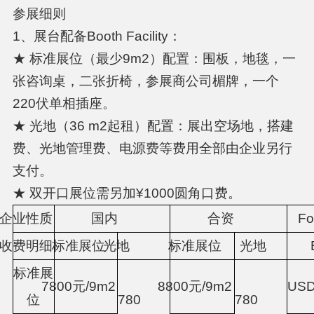
参展细则
1、展台配备Booth Facility：
★ 标准展位（最少9m2）配置：围板，地毯，一
张咨询桌，二张折椅，参展商公司楣牌，一个
220伏单相插座。
★ 光地（36 m2起租）配置：展出空场地，搭建
费、光地管理费、电源费等费用全部由企业另行
支付。
★ 双开口展位需另加¥1000圆角口费。
企业性质
国内
合资
Fo
收费明细
标准展位
光地
标准展位
光地
标准展
7
800
元
/9m
2
8
80
0
元
/9m
2
US
位
780
78
0