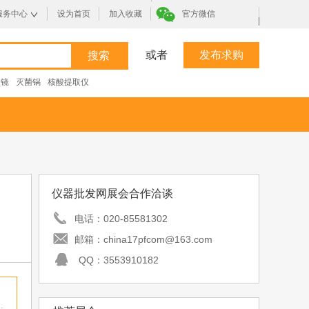
服务中心
设为首页
加入收藏
官方微信
|
或者
发布求购
微镜
灭菌锅
核酸提取仪
仪器批发网展会合作洽谈
电话：
020-85581302
邮箱：
china17pfcom@163.com
QQ：
3553910182