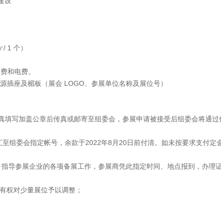
医院建设
/ 1 个）
理费和电费。
 电源插座及楣板（展会 LOGO、参展单位名称及展位号）
认真填写加盖公章后传真或邮寄至组委会，参展申请被接受后组委会将通过
汇至组委会指定帐号，余款于2022年8月20日前付清。如未按要求支付定
，指导参展企业的各项备展工作，参展商凭此指定时间、地点报到，办理
会有权对少量展位予以调整；