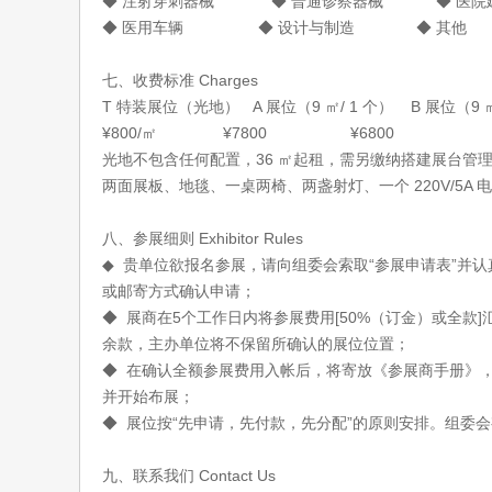
◆ 注射穿刺器械 ◆ 普通诊察器械 ◆ 
◆ 医用车辆 ◆ 设计与制造 ◆ 其他
七、收费标准 Charges
T 特装展位（光地） A 展位（9 ㎡/ 1 个） B 展位（9 ㎡
¥800/㎡ ¥7800 ¥6800
光地不包含任何配置，36 ㎡起租，需另缴纳搭建展台管
两面展板、地毯、一桌两椅、两盏射灯、一个 220V/5A
八、参展细则 Exhibitor Rules
◆ 贵单位欲报名参展，请向组委会索取“参展申请表”并
或邮寄方式确认申请；
◆ 展商在5个工作日内将参展费用[50%（订金）或全款]
余款，主办单位将不保留所确认的展位位置；
◆ 在确认全额参展费用入帐后，将寄放《参展商手册》
并开始布展；
◆ 展位按“先申请，先付款，先分配”的原则安排。组委
九、联系我们 Contact Us