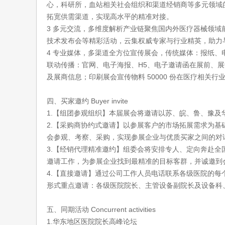
心，科研所，血站相关社会组织和渠道经销商等多元领域
拓宽供需渠道，实现高水平的精准对接。
3 多元交流，多维度解析产业链聚焦国内外医疗器械领域
技术发布会等精彩活动，云集权威专家与行业精英，助力
4 专业媒体，多渠道全方位宣传展会，传统媒体：报纸、
联动传播：官网、电子海报、H5、电子邀请函在展前、
及展商信息；印刷展会宣传物料 50000 份在医疗相关
四、买家邀约 Buyer invite
1.【组团参观组织】本届展会将邀请以苏、皖、鲁、豫
2.【采购商协约式邀请】以参展客户的市场拓展需求为
会参观、考察、采购，实现参展企业与优质买家之间的对
3.【经销代理精准邀约】组委会将安排专人、定向奔赴
邀请工作，为参展企业找到最精准的目标客群，并诚邀到
4.【直接邀请】通过公司工作人员电话联系各级医院的
形式重点邀请：各级医院院长、主管设备副院长及设备科
五、同期活动 Concurrent activities
1.华东地区医院院长高峰论坛