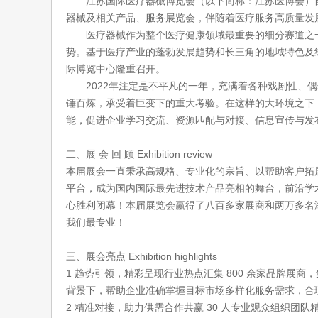
江苏国际医疗器械博览会（以下简称：江苏医博会）自
器械及相关产品、服务展览会，伴随着医疗服务高质量发
医疗器械作为整个医疗健康领域最重要的细分赛道之一
势。基于医疗产业的蓬勃发展趋势和长三角的地域特色及经济优
际博览中心隆重召开。
2022年注定是不平凡的一年，充满着各种戏剧性、偶
锤百炼，承受着巨变下的重大考验。在这样的大环境之下
能，促进企业学习交流、资源匹配与对接、信息宣传与发
二、展 会 回 顾 Exhibition review
本届展会一直秉承高规格、专业化的宗旨、以帮助客户拓
平台，成为国内国际最先进技术产品亮相的舞台，前沿学术思
心胜利闭幕！本届展览会赢得了八百多家展商和两万多名
我们最专业！
三、展会亮点 Exhibition highlights
1 趋势引领，精彩呈现行业热点汇集 800 余家品牌展
背景下，帮助企业准确掌握目标市场多样化服务需求，合
2 精准对接，助力供需合作共赢 30 人专业观众组织