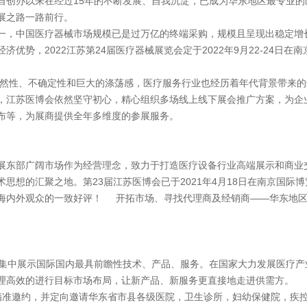
创办以来在经过15年的不断发展、自我沉淀，已成为华东地区最专业的
展之路一路前行。
，中国医疗器械市场规模已是过万亿的终端采购，规模且呈现出稳定增
势，2022江苏第24届医疗器械展览会定于2022年9月22-24日在南
然性、不确定性和巨大的涤荡感，医疗服务行业也经历着年代背景带来的
，江苏医博会依然坚守初心，精心组织多场线上线下展会推广方案，为企
布等，为展商提供全年多维度的参展服务。
展东部广阔市场作为经营理念，致力于打造医疗设备行业高端展示和商业
想的汇聚之地。第23届江苏医博会已于2021年4月18日在南京国际博
海内外观众的一致好评！ 开拓市场、寻找代理商及经销商——华东地
商，集中展示国际国内最具前瞻性技术、产品、服务。在国家大力发展医疗产
理高效的进行目标市场布局，让新产品、新服务更直接地走进供需方。
团队精准邀约，并定向邀请华东省市县各级医院，卫生诊所，妇幼保健院，疾