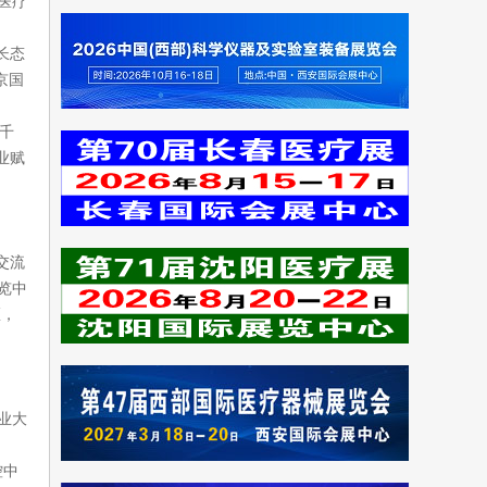
医疗
长态
京国
千
业赋
交流
览中
区，
业大
控中