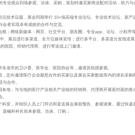
的专业观众到场参观、洽谈、采购，策划特邀买家商业配对活动，助力与
前沿技术议题，展会同期举行 10+场高端专业论坛、专业技术论坛、新产
与会者实现卓有成效的合作与交流。
电视；网络新媒体：网页、社交平台、朋友圈、专业app、论坛、小程序
展中、展后进行多渠道、全方位媒体宣传；进行多平台、多渠道分发报道展
行业的医院、经销代理商、进行寄送或上门邀请。
及华东省市的卫计委、医学会、医院协会等，邀请其组团参观。
基础，定向邀请医疗企业最想合作的买家以及展会买家数据库内的潜在采购
话与合作。
全国各地，与当地的医疗产业相关产业链的经销商、代理商开展面对面的推
会。
每个科室，并组织人员上门拜访和直送展会展前预告、参观请柬。通过快递
、器械科科长前来参观、洽谈、订购；