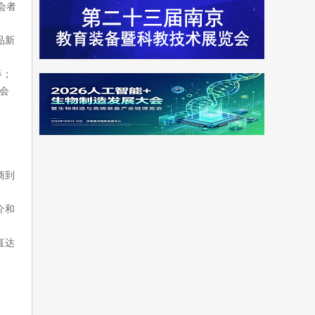
会者
品新
等；
会
商到
介和
直达