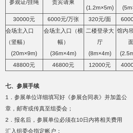
参观证/挂绳
贵宾请柬
(1.2m×5m)
(5m
30000元
6000元/万张
320元/面
600
会场主入口
会场主入口（横
二楼登录大
馆内
（竖幅）
幅）
厅
(20m×9m)
(36m×4m)
(8m×4m)
(2.5
48800元
46800元
12000元
400
七、
参展手续
1．参展单位详细填写好《参展合同表》并加盖公
章，邮寄或传真至组委会；
2．报名后，参展单位必须在10日内将相关费用
汇入组委会指定帐户；