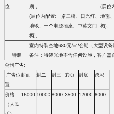
位
期，
(展位
(展位内配置:一桌二椅、日光灯、
地毯
地毯、一个电源插座、中英文门
楣)。
楣)。
室内特装空地
680元/㎡/会期（大型设备
特装
备注：特装光地不含任何设施，客户需
会刊广告
:
广告位
封面
封二
封三
彩页
封底
跨彩
置
价格
15000
10000
8000
3500
12000
6000
（人民
币）