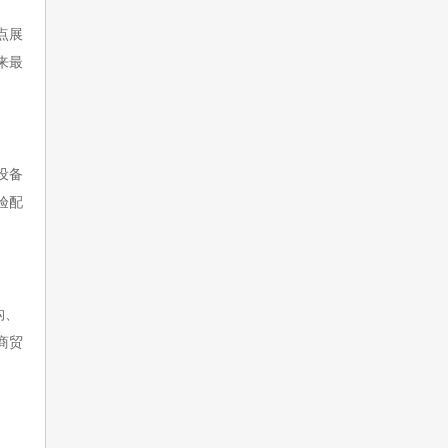
点展
来最
设备
验配
构、
商贸