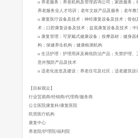
u
养老服务：养老机构及管理咨询公司；家政服务；
养老服务业人才培训；老年文娱产品及服务；老年教
u
康复医疗设备及技术：神经康复设备及技术；骨创
术；口腔康复设备及技术；盆底康复设备及技术；中
u
康复管理：可穿戴式健康设备；按摩器材；健身器
构；保健养生机构；健康检测机构
u
生活护理：护理用床及褥疮防治产品；失禁护理、
意外预防产品及技术
u
适老化改造及建设：养老住宅及社区；适老建筑设
【目标观众】
行业贸易商
/经销商/代理商/服务商
公立医院康复科
/康复医院
民营医疗机构
康复中心
养老院
/护理院/福利院