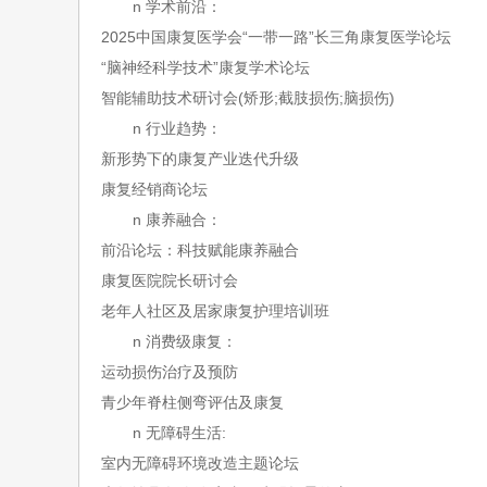
n
学术前沿：
2025中国康复医学会“一带一路”长三角康复医学论坛
“脑神经科学技术”康复学术论坛
智能辅助技术研讨会
(矫形;截肢损伤;脑损伤)
n
行业趋势：
新形势下的康复产业迭代升级
康复经销商论坛
n
康养融合：
前沿论坛：科技赋能康养融合
康复医院院长研讨会
老年人社区及居家康复护理培训班
n
消费级康复：
运动损伤治疗及预防
青少年脊柱侧弯评估及康复
n
无障碍生活
:
室内无障碍环境改造主题论坛