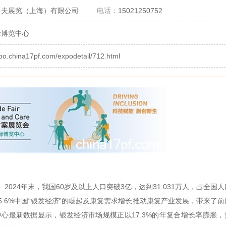
多夫展览（上海）有限公司
电话：
15021250752
际博览中心
xpo.china17pf.com/expodetail/712.html
。
2024
年末，我国
60
岁及以上人口突破
3
亿，达到
31.031
万人，占全国人
5.6%
中国
“
银发经济
”
的崛起及康复需求增长推动康复产业发展，带来了前
中心最新数据显示，银发经济市场规模正以
17.3%
的年复合增长率膨胀，