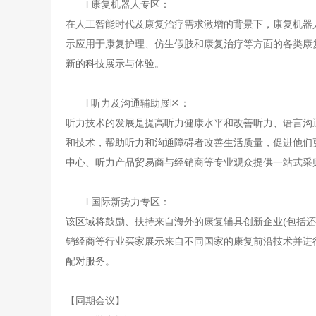
l
康复机器人专区：
在人工智能时代及康复治疗需求激增的背景下，康复机器
示应用于康复护理、仿生假肢和康复治疗等方面的各类康
新的科技展示与体验。
l
听力及沟通辅助展区：
听力技术的发展是提高听力健康水平和改善听力、语言沟
和技术，帮助听力和沟通障碍者改善生活质量，促进他们
中心、听力产品贸易商与经销商等专业观众提供一站式采
l
国际新势力专区：
该区域将鼓励、扶持来自海外的康复辅具创新企业
(包括
销经商等行业买家展示来自不同国家的康复前沿技术并进
配对服务。
【同期会议】