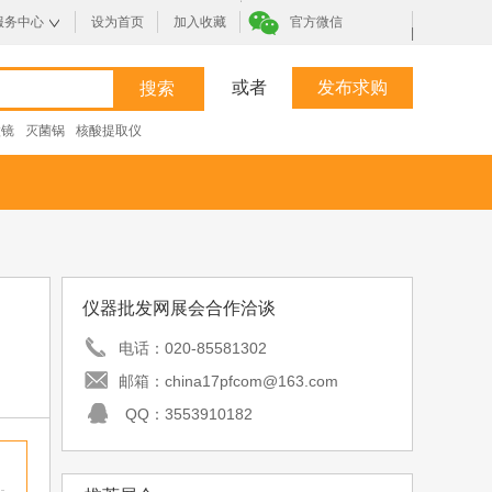
服务中心
设为首页
加入收藏
官方微信
|
或者
发布求购
微镜
灭菌锅
核酸提取仪
仪器批发网展会合作洽谈
电话：
020-85581302
邮箱：
china17pfcom@163.com
QQ：
3553910182