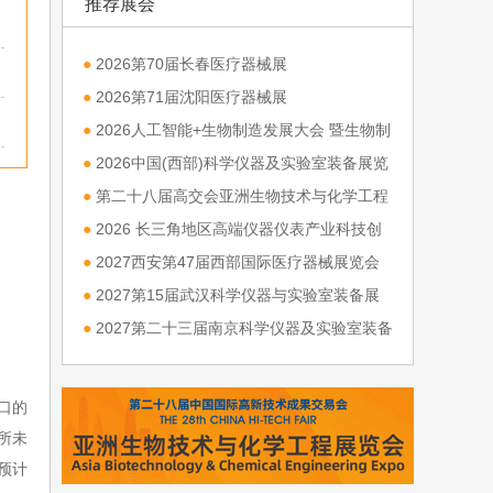
推荐展会
●
2026第70届长春医疗器械展
●
2026第71届沈阳医疗器械展
●
2026人工智能+生物制造发展大会 暨生物制
造与高端装备产业链博览会
●
2026中国(西部)科学仪器及实验室装备展览
会
●
第二十八届高交会亚洲生物技术与化学工程
展览会
●
2026 长三角地区高端仪器仪表产业科技创
新发展大会
●
2027西安第47届西部国际医疗器械展览会
●
2027第15届武汉科学仪器与实验室装备展
览会
●
2027第二十三届南京科学仪器及实验室装备
展览会
口的
所未
预计