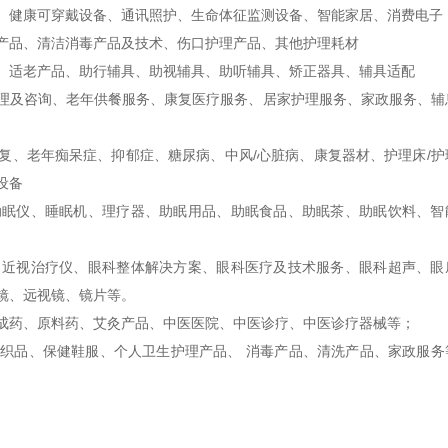
、健康可穿戴设备、通讯照护、生命体征监测设备、智能家居、消费电子
产品、清洁消毒产品及技术、伤口护理产品、其他护理耗材
、适老产品、助行辅具、助视辅具、助听辅具、矫正器具、辅具适配
理及咨询、老年供餐服务、康复医疗服务、居家护理服务、家政服务、辅
复、老年痴呆症、抑郁症、糖尿病、中风
/心脏病、康复器材、护理床/护
设备
助眠仪、睡眠机、理疗器、助眠用品、助眠食品、助眠茶、助眠饮料、智
、近视治疗仪、眼科整体解决方案、眼科医疗及技术服务、眼科超声、眼
镜、远视镜、镜片等。
成药、原料药、艾灸产品、中医医
院、中医诊疗
、中医
诊
疗器械
等；
纺织品、保健鞋服、个人卫生护理产品、
消毒产品、清洗产品、家政服务