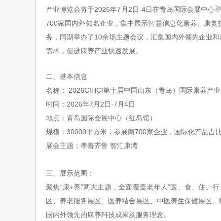
产业博览会将于2026年7月2日-4日在青岛国际会展中
700家国内外知名企业，集中展示智慧信息化康养、康
务，同期举办了10余场主题会议，汇集国内外领先企业
需求，促进康养产业快速发展。
二、基本信息
名称：
2026CIHCI第十届中国山东（青岛）国际康养产
时间：
2026年7月2日-7月4日
地点：青岛国际会展中心（红岛馆）
规模：
30000平方米，参展商700家企业，国际化产品占比
展会主题：孝善齐鲁
智汇康湾
三、展示范围：
聚焦
“康+养”两大主题，全面覆盖老年人“医、食、住、行
区
、
养
老服务展区
、
医养结合展区
、中医养生保健展区、
国内外领先的康养科技成果及服务理念。