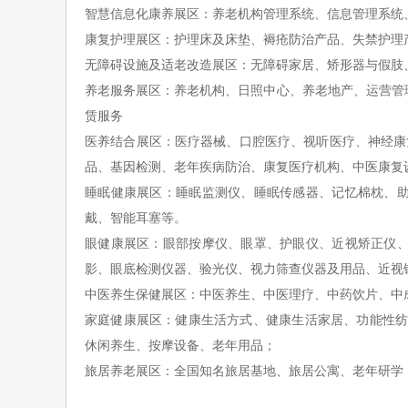
智慧信息化康养展区
：养老机构管理系统、信息管理系统
康复护理展区：
护理床及
床垫
、褥疮防治产品、失禁护理
无障碍设施及
适老改造展区
：
无障碍家居、矫形器与假肢
养老服务展区：
养老机构、日照中心、养老地产、运营管
赁服务
医养结合展区：
医疗器械、口腔医疗、视听医疗、神经康
品、基因检测、老年疾病防治、康复医疗机构、中医康复
睡眠健康展区：
睡眠监测仪、睡眠传感器、记忆棉枕、
戴、智能耳塞等。
眼健康展区：
眼部按摩仪、眼罩、护眼仪、近视矫正仪
影、眼底检测仪器、验光仪、视力筛查仪器及用品、近视
中医养生保健展区：
中医养生、中医理疗、中药饮片、中
家庭健康展区：
健康生活方式、健康生活家居、功能性
休闲养生、按摩设备、老年用品；
旅居养老展区：
全国知名旅居基地、旅居公寓、老年研学