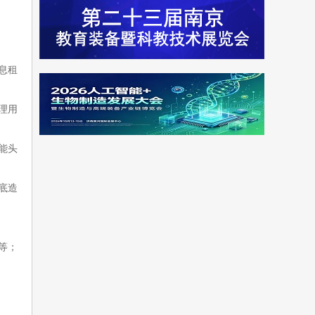
息租
理用
能头
底造
等；