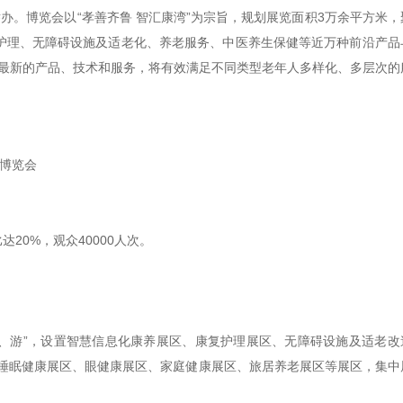
心举办。博览会以“孝善齐鲁 智汇康湾”为宗旨，规划展览面积3万余平方米，
复护理、无障碍设施及适老化、养老服务、中医养生保健等近万种前沿产品
和最新的产品、技术和服务，将有效满足不同类型老年人多样化、多层次的
业博览会
达20%，观众40000人次。
、
游
”，设置
智慧信息化康养展区、
康复护理展区
、
无障碍设施及适老改
睡眠健康展区、眼健康展区、家庭健康展区
、
旅居养老展区
等展区，集中