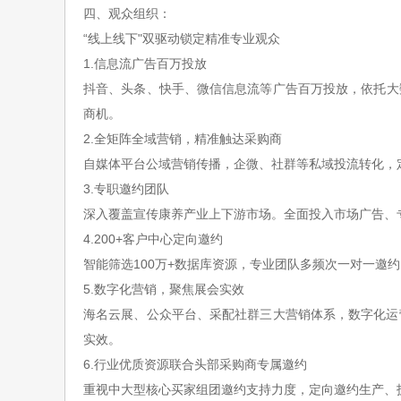
四、观众组织：
“线上线下"双驱动锁定精准专业观众
1.信息流广告百万投放
抖音、头条、快手、微信信息流等广告百万投放，依托大
商机。
2.全矩阵全域营销，精准触达采购商
自媒体平台公域营销传播，企微、社群等私域投流转化，
3.专职邀约团队
深入覆盖宣传康养产业上下游市场。全面投入市场广告、
4.200+客户中心定向邀约
智能筛选
100万+数据库资源，专业团队多频次一对一邀
5.数字化营销，聚焦展会实效
海名云展、公众平台、采配社群三大营销体系，数字化运
实效。
6.行业优质资源联合头部采购商专属邀约
重视中大型核心买家组团邀约支持力度，定向邀约生产、