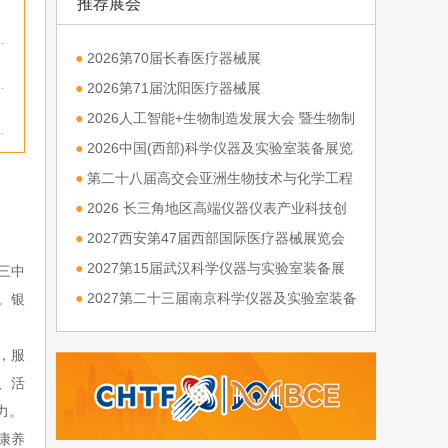
推荐展会
●
2026第70届长春医疗器械展
●
2026第71届沈阳医疗器械展
●
2026人工智能+生物制造发展大会 暨生物制
造与高端装备产业链博览会
●
2026中国(西部)科学仪器及实验室装备展览
会
●
第二十八届高交会亚洲生物技术与化学工程
展览会
●
2026 长三角地区高端仪器仪表产业科技创
新发展大会
●
2027西安第47届西部国际医疗器械展览会
●
2027第15届武汉科学仪器与实验室装备展
三中
览会
●
2027第二十三届南京科学仪器及实验室装备
。银
展览会
，服
、活
力。
际康养