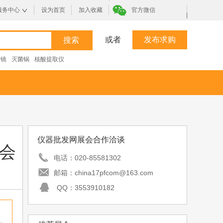
服务中心
设为首页
加入收藏
官方微信
|
或者
发布求购
微镜
灭菌锅
核酸提取仪
仪器批发网展会合作洽谈
览会
电话：
020-85581302
邮箱：
china17pfcom@163.com
QQ：
3553910182