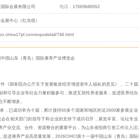
名国际会展有限公司
电话：
17669680552
际会展中心（红岛馆）
xpo.china17pf.com/expodetail/746.html
十一届中国山东（青岛）国际康养产业博览会
文件《国务院办公厅关于发展银发经济增进老年人福祉的意见》 。二十届
励和引导企业等社会力量积极参与，推进互助性养老服务，促进医养结合
在不断增多。
以来，已成功举办十届，累计接待50多个国家和地区的近2600家参展企业
届博览会在相关部门的指导下和企业的支持下成功召开，展览丰富、论坛专业
康养产业交流、合作、资源整合的重要平台，为山东省招商引资工作注入活
，促进康养产业高质量发展，
2026CIHCI第十一届中国山东（青岛）国