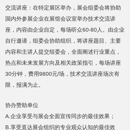
交流讲座：在特定展区举办，展会组委会将协助
国内外参展企业在展馆会议室举办技术交流讲
座，内容由企业
⾃
定，每场听众
60-80
⼈
。由企业
⾃⾏
邀请，组委会协助组织，将讲座题
⽬
、主要
内容和主讲
⼈
提交组委会，全
⾯
阐述
⾏
业重点，
热点和未来发展
⽅
向及相关政策指引，每场讲座
30
分钟，费
⽤
9800
元
/
场，技术交流讲座场次有
限，报满为
⽌
。
协办赞助单位
A.企业享受与展会全面宣传同步的最佳效果；
B.享受直达展会组织的专业观众认知的最佳效