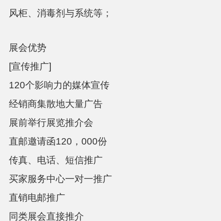
风柜、消毒剂与系统等；
展会优势
[宣传推广]
1
2
0
个影响
⼒
的媒体宣传
经销商集散地
⼤
量
⼴
告
展前举
⾏
展览推介会
直邮邀请函
120，000份
传真、电话、短信推
⼴
买家服务中
⼼⼀
对
⼀
推
⼴
直销电邮推
⼴
同类展会直接推介